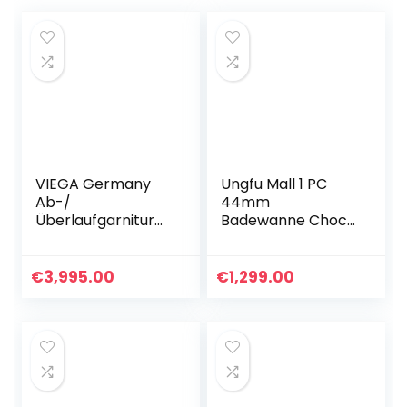
VIEGA Germany
Ungfu Mall 1 PC
Ab-/
44mm
Überlaufgarnitur
Badewanne Chock
für Badewannen Ø
Stecker
52 mm, Chrom,
Einstellbarer
Komplettset
Ersatz Pop-Up-
€
3,995.00
€
1,299.00
Bassin-Wannen-
Komponente