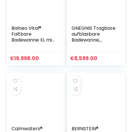
Balneo Vital®
GNEGNIS Tragbare
Faltbare
aufblasbare
Badewanne XL mit
Badewanne,
Badewannenablag
faltender
e & Massagerollen
Badewannen-
für Erwachsene &
Sauna-Dampf-
€
19,998.00
€
8,599.00
Kinder | mobile
Badewannen-
Badewanne
erwachsener Bad-
freistehend für
Eimer PVC-
Badezimmer | Ihre
BADEKURORT groß
tragbare
– 29,5 Zoll-Blau
klappbare
Bathtub für
Dusche & Outdoor
Calmwaters®
BERNSTEIN®