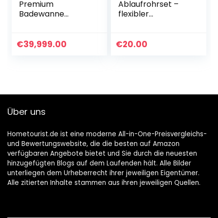
Premium
Ablaufrohrset –
Badewanne
flexibler
Komplettset
Geruchsverschluss
170×75 cm
– Siphon für
Original, Made in
freistehende
€
39,999.00
€
20.00
EU, 3in1 Acryl-
Badewanne
Badewanne mit
Wannenträger &
Ablaufgarnitur,
Körperformbadew
anne,
Über uns
Rechteckbadewan
ne 170 x 75, 200 l,
Weiß
Hometourist.de ist eine moderne All-in-One-Preisvergleichs-
und Bewertungswebsite, die die besten auf Amazon
verfügbaren Angebote bietet und Sie durch die neuesten
hinzugefügten Blogs auf dem Laufenden hält. Alle Bilder
unterliegen dem Urheberrecht ihrer jeweiligen Eigentümer.
Alle zitierten Inhalte stammen aus ihren jeweiligen Quellen.