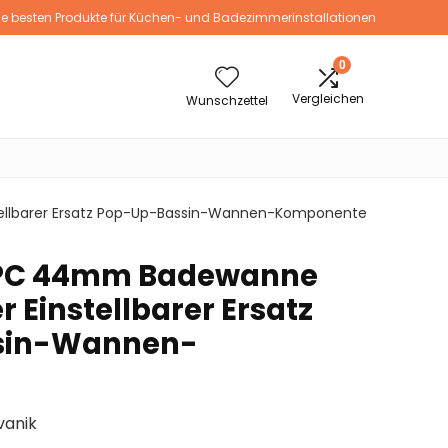
ie besten Produkte für Küchen- und Badezimmerinstallationen
0
Vergleichen
Wunschzettel
tellbarer Ersatz Pop-Up-Bassin-Wannen-Komponente
1 PC 44mm Badewanne
 Einstellbarer Ersatz
sin-Wannen-
vanik