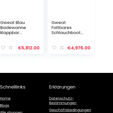
Gweat Blau
Gweat
Badewanne
Faltbares
klappbar
Schlauchboot
Wannenbad
Dick Warm
Fass
Erwachsene
Erwachsenen
Badewanne
€
5,812.00
€
4,976.00
Wanne
Kinder
aufblasbare
Aufblasbares
Badewanne,
Becken, Spa-
Dicker
Badewanne，
Plastikeimer
Blau
Badewanne
85x75x75cm(gr
Schnelllinks
Erklärungen
öße : L)
Home
Datenschutz-
Bestimmungen
Blogs
Geschäftsbedingungen
Alle shoppen