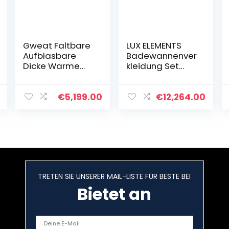
Gweat Faltbare
LUX ELEMENTS
Aufblasbare
Badewannenver
Dicke Warme
kleidung Set
Erwachsene
Eckeinbau Fertig
Badewanne,
zum Verfliesen I
Spa-
2x
€
5,199.00
€
12,264.00
Badewanne,
Hartschaumplat
Kinder
ten + 8x
Aufblasbare
Schraubdübel &
Pool, Weiß
4x Schlagdübel
& 1x
Montagekleber I
Schimmelresiste
TRETEN SIE UNSERER MAIL-LISTE FÜR BESTE BEI
nt
Bietet an