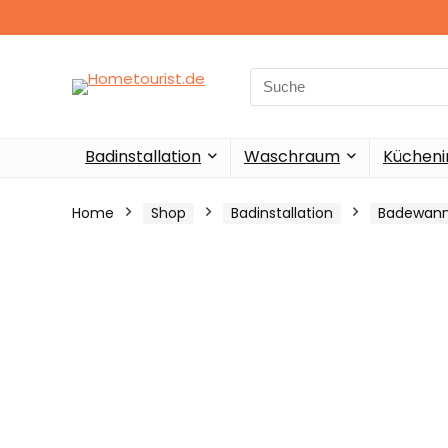
Search
for:
Badinstallation
Waschraum
Küchenin
Home
Shop
Badinstallation
Badewan