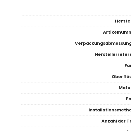
Herstel
Artikelnum
Verpackungsabmessun
Herstellerrefer
Fa
Oberflä
Mater
F
Installationsmeth
Anzahl der Te