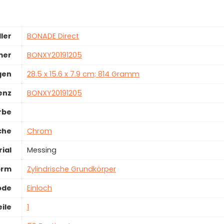
ler
‎BONADE Direct
mer
‎BONXY20191205
gen
‎28.5 x 15.6 x 7.9 cm; 814 Gramm
enz
‎BONXY20191205
rbe
che
‎Chrom
ial
‎Messing
orm
‎Zylindrische Grundkörper
ode
‎Einloch
ile
‎1