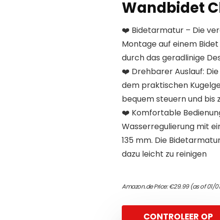
Wandbidet 
❤️ Bidetarmatur – Die ve
Montage auf einem Bidet 
durch das geradlinige De
❤️ Drehbarer Auslauf: Die
dem praktischen Kugelge
bequem steuern und bis 
❤️ Komfortable Bedienun
Wasserregulierung mit e
135 mm. Die Bidetarmatu
dazu leicht zu reinigen
Amazon.de Price:
€
29.99
(as of 01/0
CONTROLEER OP