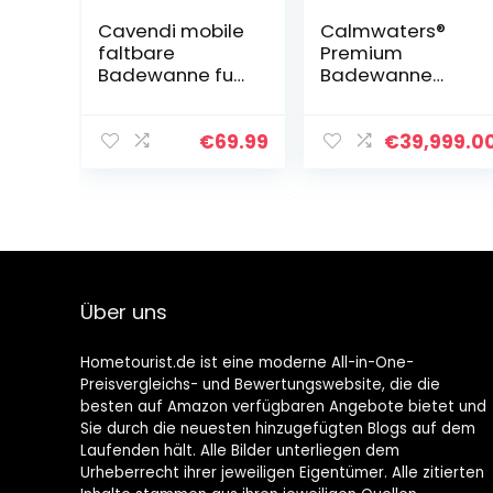
Cavendi mobile
Calmwaters®
faltbare
Premium
Badewanne fuer
Badewanne
Dusche
Komplettset
65x70cm
170×75 cm
tragbare
Original, Made in
€
69.99
€
39,999.0
Kunststoff
EU, 3in1 Acryl-
Faltbadewanne
Badewanne mit
Badeeimer
Wannenträger &
Erwachsene
Ablaufgarnitur,
Körperformbad
ewanne,
Rechteckbadew
Über uns
anne 170 x 75,
200 l, Weiß
Hometourist.de ist eine moderne All-in-One-
Preisvergleichs- und Bewertungswebsite, die die
besten auf Amazon verfügbaren Angebote bietet und
Sie durch die neuesten hinzugefügten Blogs auf dem
Laufenden hält. Alle Bilder unterliegen dem
Urheberrecht ihrer jeweiligen Eigentümer. Alle zitierten