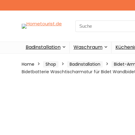
Search
for:
Badinstallation
Waschraum
Küchenin
Home
Shop
Badinstallation
Bidet-Ar
Bidetbatterie Waschtischarmatur für Bidet Wandbid