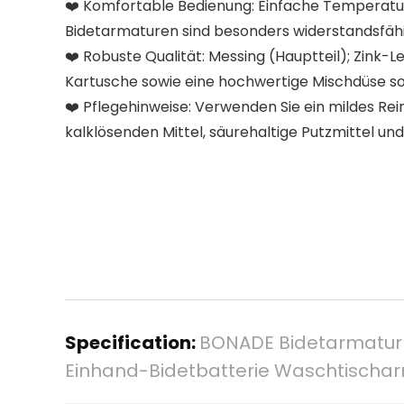
❤️ Komfortable Bedienung: Einfache Temperatur
Bidetarmaturen sind besonders widerstandsfähig
❤️ Robuste Qualität: Messing (Hauptteil); Zink
Kartusche sowie eine hochwertige Mischdüse sor
❤️ Pflegehinweise: Verwenden Sie ein mildes Re
kalklösenden Mittel, säurehaltige Putzmittel un
Specification:
BONADE Bidetarmatur 
Einhand-Bidetbatterie Waschtischa