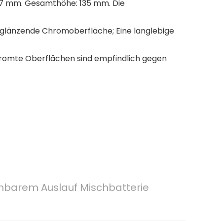
 67 mm. Gesamthöhe: 135 mm. Die
chglänzende Chromoberfläche; Eine langlebige
chromte Oberflächen sind empfindlich gegen
hbarem Auslauf Mischbatterie