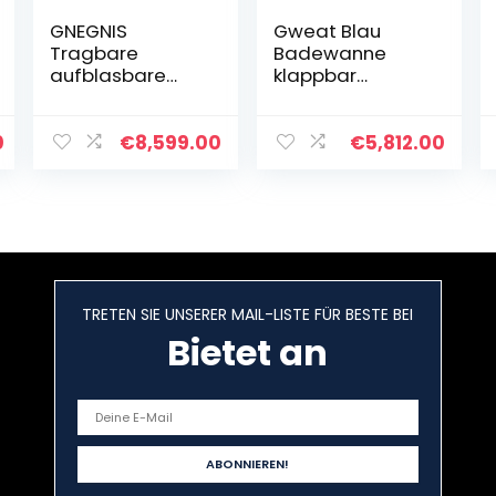
GNEGNIS
Gweat Blau
Tragbare
Badewanne
aufblasbare
klappbar
Badewanne,
Wannenbad
faltender
Fass
Badewannen-
Erwachsenen
0
€
8,599.00
€
5,812.00
Sauna-Dampf-
Wanne
Badewannen-
aufblasbare
erwachsener
Badewanne,
Bad-Eimer PVC-
Dicker
BADEKURORT
Plastikeimer
groß – 29,5 Zoll-
Badewanne
Blau
85x75x75cm(gr
TRETEN SIE UNSERER MAIL-LISTE FÜR BESTE BEI
öße : L)
Bietet an