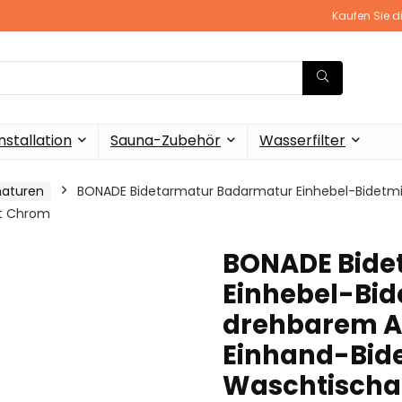
Kaufen Sie d
stallation
Sauna-Zubehör
Wasserfilter
maturen
BONADE Bidetarmatur Badarmatur Einhebel-Bidetmi
et Chrom
BONADE Bide
Einhebel-Bid
drehbarem Au
Einhand-Bide
Waschtischar