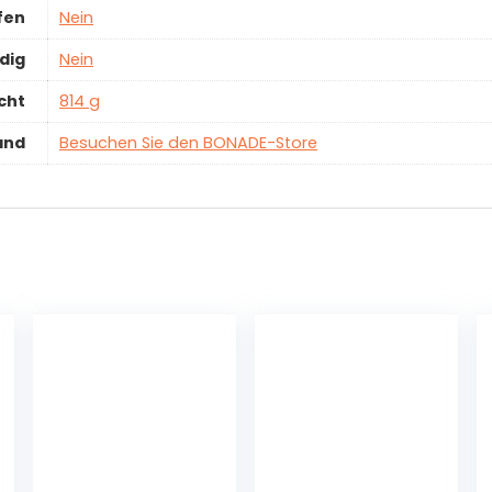
fen
‎Nein
dig
‎Nein
cht
‎814 g
and
Besuchen Sie den BONADE-Store