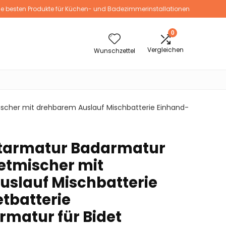
ie besten Produkte für Küchen- und Badezimmerinstallationen
0
Vergleichen
Wunschzettel
scher mit drehbarem Auslauf Mischbatterie Einhand-
tarmatur Badarmatur
etmischer mit
slauf Mischbatterie
tbatterie
matur für Bidet