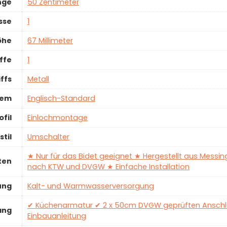
nge
‎50 Zentimeter
sse
‎1
öhe
‎67 Millimeter
ffe
‎1
iffs
‎Metall
tem
‎Englisch-Standard
fil
‎Einlochmontage
stil
‎Umschalter
‎★ Nur für das Bidet geeignet ★ Hergestellt aus Mess
ten
nach KTW und DVGW ★ Einfache Installation
ung
‎Kalt- und Warmwasserversorgung
‎✔ Küchenarmatur ✔ 2 x 50cm DVGW geprüften Anschl
ang
Einbauanleitung