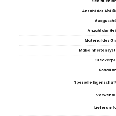
Schlauchlä
Anzahl der Abflü
Ausgussh
Anzahl der Gri
Material des Gr
Maßeinheitensys
Steckerpro
Schalter
Spezielle Eigenschaf
Verwend
Lieferumf