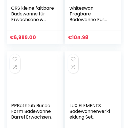
CRS kleine faltbare
whiteswan
Badewanne für
Tragbare
Erwachsene &
Badewanne Für
Kinder | Passt in die
Erwachsene,
Dusche und kleine
Portable Non-
Badezimmer | ideal
Inflatable Bathtub
€
6,999.00
€
104.98
auch für Eisbad
– Foldable Bathtub
und als
Made of PVC/SPA,
Kinderbadewanne
Freestanding,
Braun (75cmØ x
Thick Foldable
55cm)
Bathtub Made of
Plastic for Adults,
Sauna Steam Bath
PPBathtub Runde
LUX ELEMENTS
Form Badewanne
Badewannenverkl
Barrel Erwachsene
eidung Set
Klapphalterung
Eckeinbau Fertig