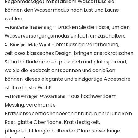
Regenmassage) mit stabilem Wasserfluss.Sie
können den Wassermodus nach Lust und Laune
wählen.
🛀𝐄𝐢𝐧𝐟𝐚𝐜𝐡𝐞 𝐁𝐞𝐝𝐢𝐞𝐧𝐮𝐧𝐠 – Drücken Sie die Taste, um den
Wasserversorgungsmodus einfach umzuschalten.
🛀𝐄𝐢𝐧𝐞 𝐩𝐞𝐫𝐟𝐞𝐤𝐭𝐞 𝐖𝐚𝐡𝐥 – erstklassige Verarbeitung,
zeitloses klassisches Design, bringen aristokratischen
Stil in Ihr Badezimmer, praktisch und platzsparend,
wo Sie die Badezeit entspannen und genießen
können, dieses elegante und einzigartige Accessoire
ist Ihre beste Wahl!
🛀𝐇𝐨𝐜𝐡𝐰𝐞𝐫𝐭𝐢𝐠𝐞𝐫 𝐖𝐚𝐬𝐬𝐞𝐫𝐡𝐚𝐡𝐧 – aus hochwertigem
Messing, verchromte
Präzisionsoberflächenbeschichtung, bleifrei und kein
Rost, glatte Oberfläche, Kratzfestigkeit,
pflegeleicht,langanhaltender Glanz sowie lange