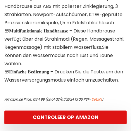
Handbrause aus ABS mit polierter Zinklegierung, 3
Strahlarten. Newport-Aufschäumer, KTW-geprüfte
Präzisionskeramikspule, 1,5 m Edelstahlschlauch.
🛀𝐌𝐮𝐥𝐭𝐢𝐟𝐮𝐧𝐤𝐭𝐢𝐨𝐧𝐚𝐥𝐞 𝐇𝐚𝐧𝐝𝐛𝐫𝐚𝐮𝐬𝐞 – Diese Handbrause
verfügt über drei Strahlmodi (Regen, Massagestrahl,
Regenmassage) mit stabilem Wasserfluss.Sie
können den Wassermodus nach Lust und Laune
wählen.
🛀𝐄𝐢𝐧𝐟𝐚𝐜𝐡𝐞 𝐁𝐞𝐝𝐢𝐞𝐧𝐮𝐧𝐠 – Drücken Sie die Taste, um den
Wasserversorgungsmodus einfach umzuschalten.
Amazon.de Price:
€
84.99
(as of 02/01/2024 13:06 PST-
Details
)
CONTROLEER OP AMAZON