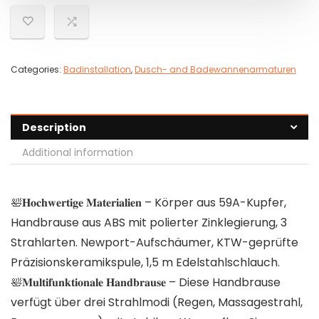
Categories:
Badinstallation
,
Dusch- and Badewannenarmaturen
Description
Additional information
🛀𝐇𝐨𝐜𝐡𝐰𝐞𝐫𝐭𝐢𝐠𝐞 𝐌𝐚𝐭𝐞𝐫𝐢𝐚𝐥𝐢𝐞𝐧 – Körper aus 59A-Kupfer,
Handbrause aus ABS mit polierter Zinklegierung, 3
Strahlarten. Newport-Aufschäumer, KTW-geprüfte
Präzisionskeramikspule, 1,5 m Edelstahlschlauch.
🛀𝐌𝐮𝐥𝐭𝐢𝐟𝐮𝐧𝐤𝐭𝐢𝐨𝐧𝐚𝐥𝐞 𝐇𝐚𝐧𝐝𝐛𝐫𝐚𝐮𝐬𝐞 – Diese Handbrause
verfügt über drei Strahlmodi (Regen, Massagestrahl,