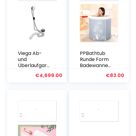
Viega Ab-
PPBathtub
und
Runde Form
Überlaufgarni
Badewanne
tur für
Barrel
€
4,699.00
€
83.00
Wannen
Erwachsene
Multiplex |
Klapphalteru
101909 |
ng
Excenter-
Badewanne
Ablaufgarnitu
Kunststoff
r mit Überlauf
Home Spa
|
Badewanne
Badewannen
Körper
garnitur mit
Aufblasbare
Geruchsvers
Badewanne