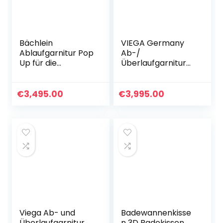
Bächlein
VIEGA Germany
Ablaufgarnitur Pop
Ab-/
Up für die
Überlaufgarnitur
Badewanne, Pop
für Badewannen Ø
Up Funktion inkl.
52 mm, Chrom,
Siebeinsatz für
Komplettset
€
3,495.00
€
3,995.00
einen sauberen
Wannenablauf,
Komplettset inkl.
flexiblem Überlauf,
Überlaufblende &
Siphon
Viega Ab- und
Badewannenkisse
Überlaufgarnitur
n 3D Badekissen