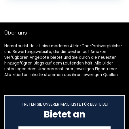
erwachsener Bad-
Badewanne |
Eimer PVC-
Antibakterielles
BADEKURORT groß
Kissen f. Nacken &
– 29,5 Zoll-Blau
Rücken |
Badekissen für
Über uns
Badewanne |
Wannenkissen
Hometourist.de ist eine moderne All-in-One-Preisvergleichs-
und Bewertungswebsite, die die besten auf Amazon
verfügbaren Angebote bietet und Sie durch die neuesten
hinzugefügten Blogs auf dem Laufenden hält. Alle Bilder
unterliegen dem Urheberrecht ihrer jeweiligen Eigentümer.
Alle zitierten Inhalte stammen aus ihren jeweiligen Quellen.
TRETEN SIE UNSERER MAIL-LISTE FÜR BESTE BEI
Bietet an