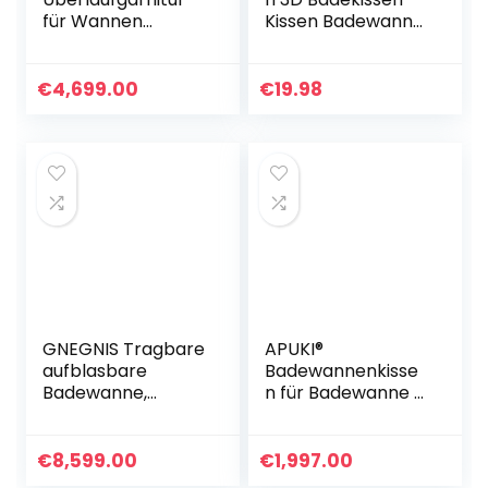
für Wannen
Kissen Badewanne
Multiplex | 101909 |
Kopfkissen mit
Excenter-
Wandhaken und 4
Ablaufgarnitur mit
Starken
€
4,699.00
€
19.98
Überlauf |
Rutschfesten
Badewannengarnit
Saugnäpfe
ur mit
Nackenkissen
Geruchsverschluss
Badewannenpolst
| Ø 40/50 mm |
er für Badewanne
Kunststoff | Chrom
als Badewannen
| Weiß | 22100 9
Zubehör Weiß
GNEGNIS Tragbare
APUKI®
aufblasbare
Badewannenkisse
Badewanne,
n für Badewanne |
faltender
Badekissen mit
Badewannen-
pflegeleichtem
Sauna-Dampf-
Obermaterial |
€
8,599.00
€
1,997.00
Badewannen-
Nackenkissen