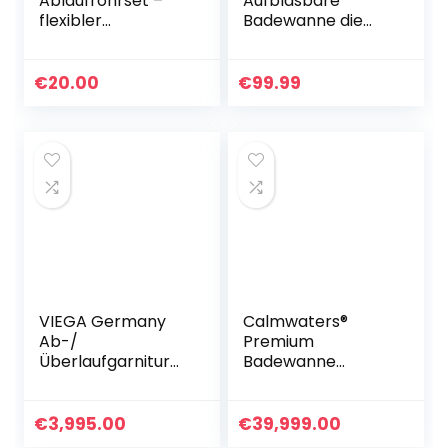
Ablaufrohrset –
Aufblasbare
flexibler
Badewanne die
Geruchsverschluss
Wanne gefaltet,
– Siphon für
verdickte
freistehende
Erwachsenen Spa
€
20.00
€
99.99
Badewanne
Badewanne
Badefass aus
Kunststoff
VIEGA Germany
Calmwaters®
Ab-/
Premium
Überlaufgarnitur
Badewanne
für Badewannen Ø
Komplettset
52 mm, Chrom,
170×75 cm
Komplettset
Original, Made in
€
3,995.00
€
39,999.00
EU, 3in1 Acryl-