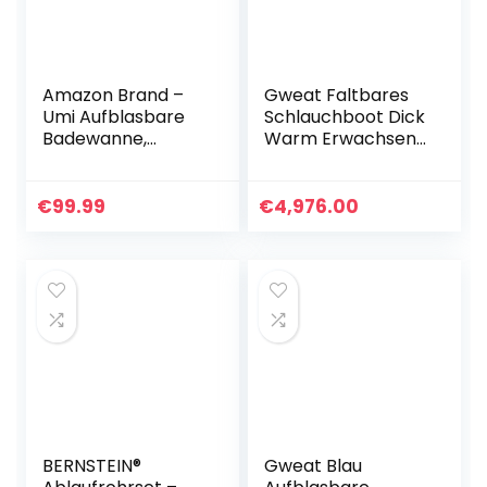
Amazon Brand –
Gweat Faltbares
Umi Aufblasbare
Schlauchboot Dick
Badewanne,
Warm Erwachsene
freistehende
Badewanne Kinder
tragbare
Aufblasbares
Badewanne für
Becken, Spa-
€
99.99
€
4,976.00
Erwachsene,
Badewanne，Blau
langlebige weiße
Badewanne mit…
BERNSTEIN®
Gweat Blau