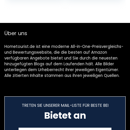
Badewanne mit
Wannenträger &
Ablaufgarnitur,
Körperformbadew
anne,
Über uns
Rechteckbadewan
ne 170 x 75, 200 l,
Weiß
Hometourist.de ist eine moderne All-in-One-Preisvergleichs-
und Bewertungswebsite, die die besten auf Amazon
verfügbaren Angebote bietet und Sie durch die neuesten
hinzugefügten Blogs auf dem Laufenden hält. Alle Bilder
unterliegen dem Urheberrecht ihrer jeweiligen Eigentümer.
Alle zitierten Inhalte stammen aus ihren jeweiligen Quellen.
TRETEN SIE UNSERER MAIL-LISTE FÜR BESTE BEI
Bietet an