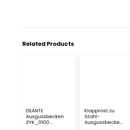
Related Products
DEANTE
Klapprost zu
Ausgussbecken
Stahl-
ZYK_0100
Ausgussbecken
Seidenglanz
50 cm | Rost |