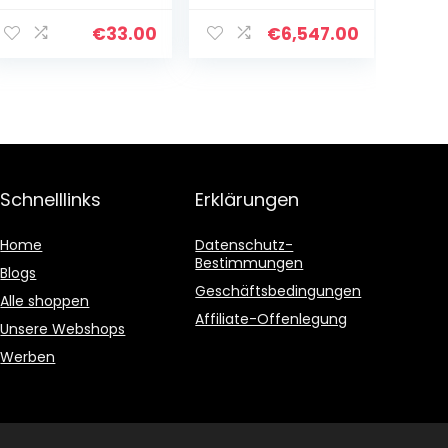
mit Lotus Effekt
Kunstharz, 500 x
Nano-
350 x 240 mm
€
33.00
€
6,547.00
Beschichtung
(49x38x13)
Schnelllinks
Erklärungen
Home
Datenschutz-
Bestimmungen
Blogs
Geschäftsbedingungen
Alle shoppen
Affiliate-Offenlegung
Unsere Webshops
Werben