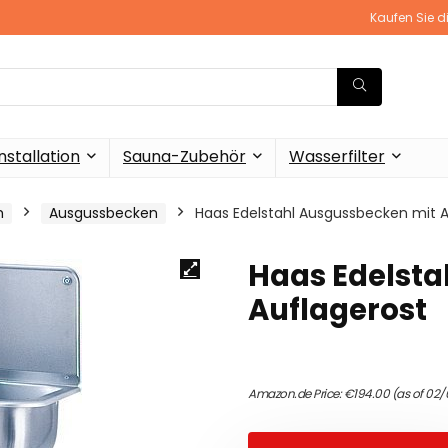
Kaufen Sie d
stallation
Sauna-Zubehör
Wasserfilter
m
Ausgussbecken
Haas Edelstahl Ausgussbecken mit A
Haas Edelsta
Auflagerost
Amazon.de Price:
€
194.00
(as of 02/