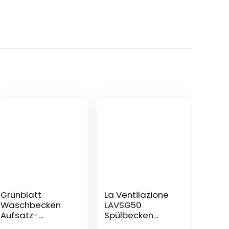
Grünblatt
La Ventilazione
Waschbecken
LAVSG50
Aufsatz-
Spülbecken
Waschschale
Pilozzo aus