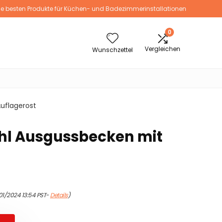
ie besten Produkte für Küchen- und Badezimmerinstallationen
0
Vergleichen
Wunschzettel
uflagerost
hl Ausgussbecken mit
01/2024 13:54 PST-
Details
)