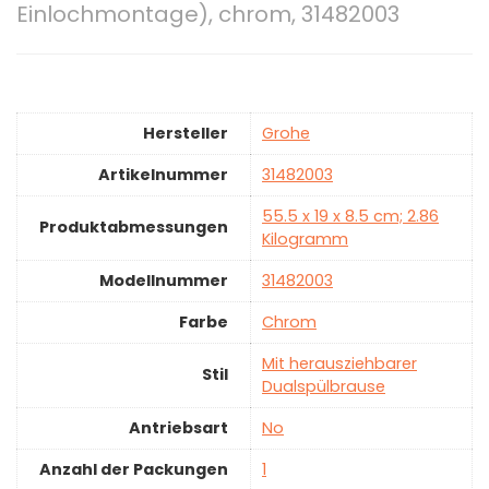
Einlochmontage), chrom, 31482003
Hersteller
‎Grohe
Artikelnummer
‎31482003
‎55.5 x 19 x 8.5 cm; 2.86
Produktabmessungen
Kilogramm
Modellnummer
‎31482003
Farbe
‎Chrom
‎Mit herausziehbarer
Stil
Dualspülbrause
Antriebsart
‎No
Anzahl der Packungen
‎1