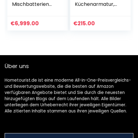
Mischbatterien
Küchenarmatur,
Küchenarmatur
keramikschwarz,
Küchenspüle
Hochdruck
Armatur
€
6,999.00
€
215.00
Geschirrbrause
Spültischarmatur
Gebürsteter Nickel
Über uns
Hometourist.de ist eine moderne All-in-One-Preisvergleichs-
und Bewertungswebsite, die die besten auf Amazon
verfügbaren Angebote bietet und Sie durch die neuesten
hinzugefügten Blogs auf dem Laufenden hält. Alle Bilder
unterliegen dem Urheberrecht ihrer jeweiligen Eigentümer.
Alle zitierten Inhalte stammen aus ihren jeweiligen Quellen.