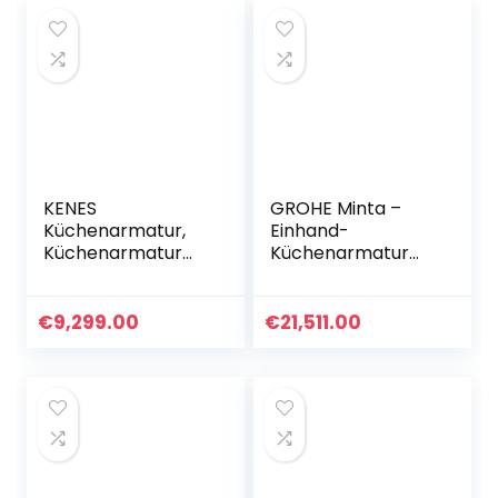
KENES
GROHE Minta –
Küchenarmatur,
Einhand-
Küchenarmatur
Küchenarmatur
360° Drehbar,
(L-Auslauf,
Schwarzem Silikon
herausziehbare
Weichschlauch,
Dual-Spülbrause,
€
9,299.00
€
21,511.00
Spüle
360° schwenkbar,
Mischbatterie
kratzfest) , chrom,
Einhebel
30274000
Spültischarmatur,
Einhebel-
Küchenmischbatt
erie mit
Magnetdock aus