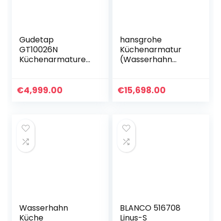
Edelstahl
Gudetap
hansgrohe
GT10026N
Küchenarmatur
Küchenarmaturen
(Wasserhahn
aus massivem
Küche 120°
Messing mit einem
schwenkbar,
Griff, zum
hoher
€
4,999.00
€
15,698.00
Herunterziehen,
ausziehbarer
für Küchenspüle,
Auslauf 150mm,
Wasserhahn
Standardanschlüss
e) Chrom
Wasserhahn
BLANCO 516708
Küche
Linus-S