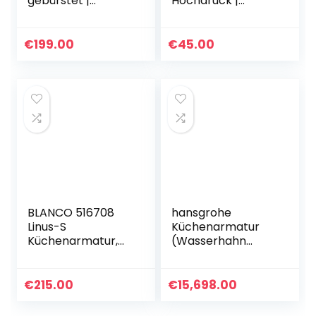
gebürstet |
Hochdruck |
Hochdruck | Mit
Rückflussverhinder
herausziehbarem
er | Keramik
Schlauch |
Kartusche |
€
199.00
€
45.00
Rückflussverhinder
Gesicherte
er | Keramik
Wasserqualität &
Kartusche |
Wassersparend
Gesicherte
Wasserqualität &
Wassersparend
BLANCO 516708
hansgrohe
Linus-S
Küchenarmatur
Küchenarmatur,
(Wasserhahn
keramikschwarz,
Küche 120°
Hochdruck
schwenkbar,
hoher
€
215.00
€
15,698.00
ausziehbarer
Auslauf 150mm,