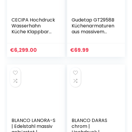
CECIPA Hochdruck
Gudetap GT2958B
Wasserhahn
Küchenarmaturen
Küche Klappbar
aus massivem
180°, Vorfenster
Messing mit einem
Küchenarmatur
Griff, zum
Klappbar mit 2
Herunterziehen
€
6,299.00
€
69.99
Strahlarten,
Mischbatterie
Küche 360°
Drehbare,
Armatur Küche
Unterfenster,
Spültischarmature
n
BLANCO LANORA-S
BLANCO DARAS
| Edelstahl massiv
chrom |