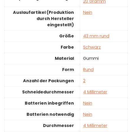
20 Gramm
Auslaufartikel (Produktion
‎Nein
durch Hersteller
eingestellt)
Größe
‎43 mm rund
Farbe
‎Schwarz
Material
‎Gummi
Form
‎Rund
Anzahl der Packungen
‎2
Schneidedurchmesser
‎4 Millimeter
Batterien inbegriffen
‎Nein
Batterien notwendig
‎Nein
Durchmesser
‎4 Millimeter