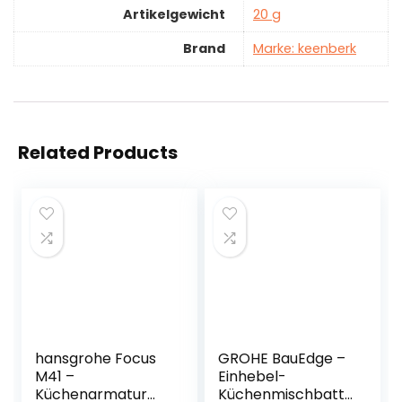
Artikelgewicht
‎20 g
Brand
Marke: keenberk
Related Products
hansgrohe Focus
GROHE BauEdge –
M41 –
Einhebel-
Küchenarmatur
Küchenmischbatt