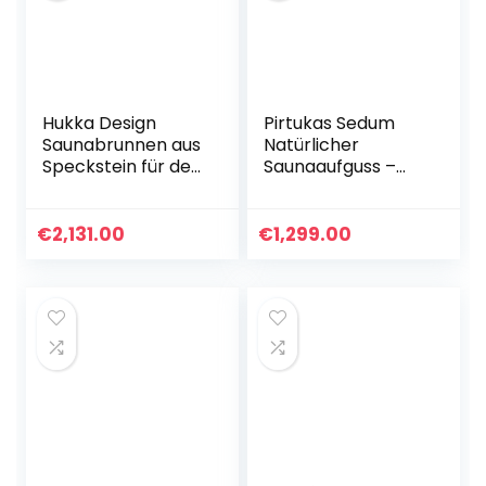
Hukka Design
Pirtukas Sedum
Saunabrunnen aus
Natürlicher
Speckstein für den
Saunaaufguss –
Saunaofen -
Sauna-Öle für
Sisukas- 30 ml
Sauna und
Massage – Sauna-
€
2,131.00
€
1,299.00
Aufguss
Echinacea-Extrakt
mit ätherischem
Wacholderöl,
Honig und Jodsalz
– 240ml