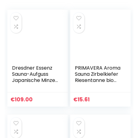
Dresdner Essenz
PRIMAVERA Aroma
Sauna-Aufguss
Sauna Zirbelkiefer
Japanische Minze
Riesentanne bio
– Frisch-
100 ml – Saunaöl,
Aromatische
Aromatherapie –
Sauna mit Minzöl –
kräftig-würziges-
€
109.00
€
15.61
Befreiende und
Nadelholzaromast
Erfrischende
ärkend, klärend –
Pflege durch
vegan
Eukalyptusöl und
Orangenöl –
Vegan – 250ml