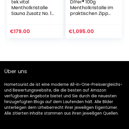
tek.vital
DIYer® 100g
Mentholkristalle
Mentholkristalle im
Sauna Zusatz No. 1
praktischen Zipper
– Sauna Menthol
Beutel –
Kristalle in
zertifizierte
Lebensmittelqualit
Premium Qualität
€
179.00
€
1,095.00
ät – Sauna Salz zu
aus 100% reinem
100% aus
Minzöl – Ideal als
natürlicher
Sauna
japanischer Minze
Aufgussmittel –
– 100g
Eiskristalle –
Saunakristalle für
Ideales Sauna
Über uns
bis zu 60
Zubehör
Saunagänge
Hometourist.de ist eine moderne All-in-One-Preisvergleichs-
und Bewertungswebsite, die die besten auf Amazon
verfügbaren Angebote bietet und Sie durch die neuesten
hinzugefügten Blogs auf dem Laufenden hält. Alle Bilder
unterliegen dem Urheberrecht ihrer jeweiligen Eigentümer.
Alle zitierten Inhalte stammen aus ihren jeweiligen Quellen.