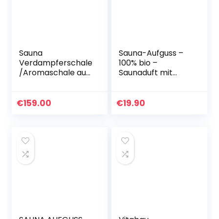
Sauna
Sauna-Aufguss –
Verdampferschale
100% bio –
/Aromaschale aus
Saunaduft mit
Edelstahl inkl.
natürlichen
GRATIS 10g
ätherischen Ölen
Mentholkristalle –
für Saunaaufgüsse
€
159.00
€
19.90
Passend für jeden
– Biozertifiziert aus
Saunaofen – Beim
Wildsammlung –
Aufguss
Naturprodukt
langanhaltender
ohne Zusätze –
frischer, kühlender
250 ml
Duft!
(Latschenkiefer)