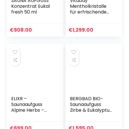
SAUNA AUFGUSS
Vitabay
Konzentrat Eukal
Mentholkristalle
fresh 50 ml
für erfrischende
Saunaaufgüsse 100
g • 100% Minzöl •
Naturrein
€
908.00
€
1,299.00
ELIXR –
BERGBAD BIO-
Saunaaufguss
Saunaaufguss
Alpine Herbs –
Zirbe & Eukalyptus
Sauna
100ml RAUHER
Aufgussmittel für
JAKOB –
Sauna Aufgüsse –
Natürlicher Sauna-
€
699.00
€
1,595.00