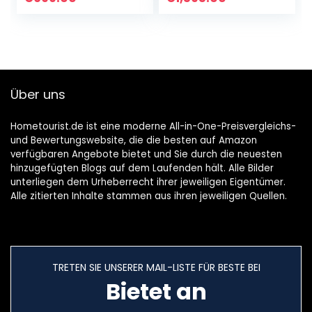
100% naturreines
Aufguss mit
ätherisches
ätherischen BIO
Saunaöl mit
Ölen
Alpenkräutern –
Saunaduft als
perfektes Sauna
Über uns
Geschenk (50 ml)
Hometourist.de ist eine moderne All-in-One-Preisvergleichs-
und Bewertungswebsite, die die besten auf Amazon
verfügbaren Angebote bietet und Sie durch die neuesten
hinzugefügten Blogs auf dem Laufenden hält. Alle Bilder
unterliegen dem Urheberrecht ihrer jeweiligen Eigentümer.
Alle zitierten Inhalte stammen aus ihren jeweiligen Quellen.
TRETEN SIE UNSERER MAIL-LISTE FÜR BESTE BEI
Bietet an