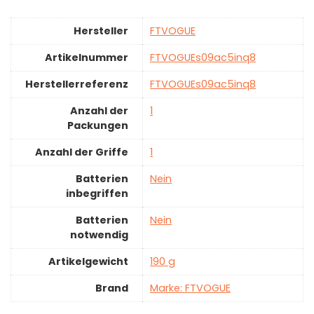
Hersteller
‎FTVOGUE
Artikelnummer
‎FTVOGUEs09ac5inq8
Herstellerreferenz
‎FTVOGUEs09ac5inq8
Anzahl der
‎1
Packungen
Anzahl der Griffe
‎1
Batterien
‎Nein
inbegriffen
Batterien
‎Nein
notwendig
Artikelgewicht
‎190 g
Brand
Marke: FTVOGUE