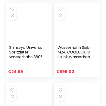
Wassersparender
…
Srmsvyd Universal
Wasserhahn Sieb
Spritzfilter
M24, COOLUCK 10
Wasserhahn 360°
Stück Wasserhahn
drehbar Soild
Strahlregler
Messing
Aufsatz
Küchenarmatur
Außengewinde,
€
24.89
€
899.00
Sprühkopf Aufsatz
Mischdüse Einsatz
Hochdruck
mit Edelstahlfilter
Wasserhahn
und Verchromten
Booster Anti-
Mischdüsenschlüss
Splashing und
el, für
Wassersparend
Wasserhähne
(Roségold)