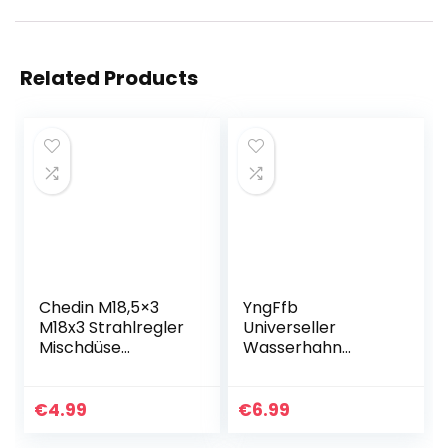
Related Products
Chedin M18,5×3
YngFfb
M18x3 Strahlregler
Universeller
Mischdüse
Wasserhahn
Luftsprudler,4-
Aufsatz, 360 °
teiliges Set
Drehbarer
Wasserhahn
Spritzwassergesch
€
4.99
€
6.99
Bubbler,Eingebaut
ützter
es Auslauf des…
Wasserhahnfilter,