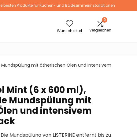
ie besten Produkte für Küchen- und Badezimmerinstallationen
0
Vergleichen
Wunschzettel
elle Mundspülung mit ätherischen Ölen und intensivem
l Mint (6 x 600 ml),
lle Mundspülung mit
Ölen und intensivem
ack
 Die Mundspülung von LISTERINE entfernt bis zu