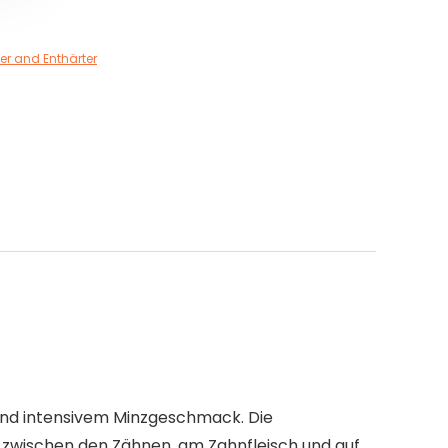
ter and Enthärter
und intensivem Minzgeschmack. Die
 zwischen den Zähnen, am Zahnfleisch und auf