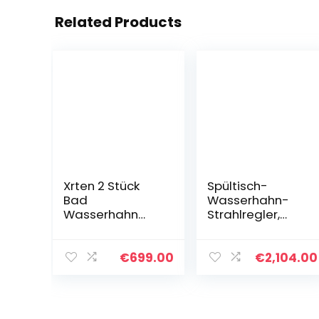
Related Products
Xrten 2 Stück
Spültisch-
Bad
Wasserhahn-
Wasserhahn
Strahlregler,
Extender
1080 Grad Dual-
Cartoon Kinder
Modi,
Hand-waschen
universeller
€
699.00
€
2,104.00
Waschbecken
Schwenkfilter,
Wasserhahn
Wasserhahn-
Verlängerung
Aufsatz,
Bad Zubehör
Verlängerung,