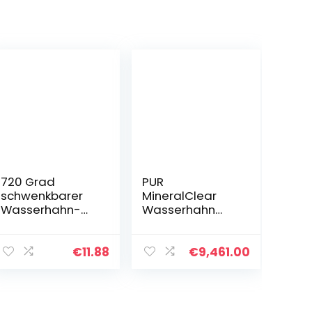
720 Grad
PUR
schwenkbarer
MineralClear
Wasserhahn-
Wasserhahn
Strahlregler,
Wasserfilter
Wasserhahn
Ersatz für
Luftsprudler
Filtersysteme, 4
€
11.88
€
9,461.00
22mm
Stück, 4 Stück
Innengewinde
und 24mm
Außengewinde