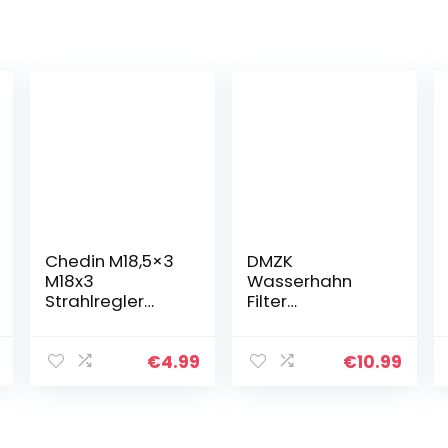
Chedin M18,5×3
DMZK
M18x3
Wasserhahn
Strahlregler
Filter
Mischdüse
Wasserhahn
Luftsprudler,4-
Bewegliche
teiliges Set
Küchenarmatur
€
4.99
€
10.99
Wasserhahn
Wasserhahn
Bubbler,Eingeba
Entkalker für
utes Auslauf
Küche und
des…
Dusche