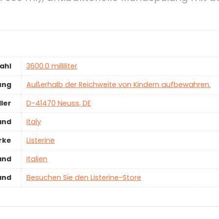
ahl
‎3600.0 milliliter
ung
‎Außerhalb der Reichweite von Kindern aufbewahren.
ler
‎D-41470 Neuss, DE
and
‎Italy
rke
‎Listerine
and
‎Italien
and
Besuchen Sie den Listerine-Store