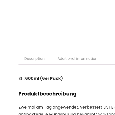
Description
Additional information
Stil:
600ml (6er Pack)
Produktbeschreibung
Zweimal am Tag angewendet, verbessert LISTER
antibakterielle Mundspülung bekämpft wirksam 