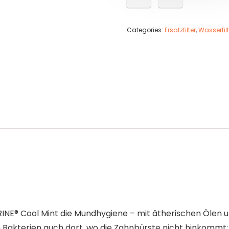
Categories:
Ersatzfilter
,
Wasserfil
INE® Cool Mint die Mundhygiene – mit ätherischen Ölen 
Bakterien auch dort, wo die Zahnbürste nicht hinkommt: