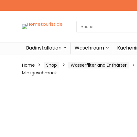
Search
for:
Badinstallation
Waschraum
Küchenin
Home
Shop
Wasserfilter and Enthärter
Minzgeschmack