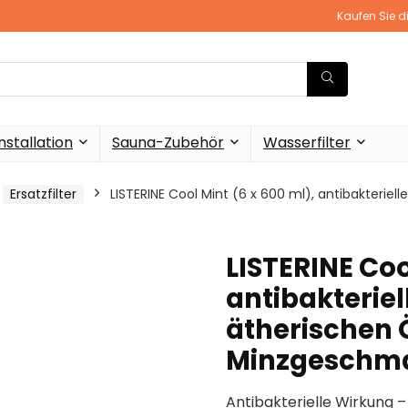
Kaufen Sie d
stallation
Sauna-Zubehör
Wasserfilter
Ersatzfilter
LISTERINE Cool Mint (6 x 600 ml), antibakteri
LISTERINE Coo
antibakterie
ätherischen 
Minzgeschm
Antibakterielle Wirkung –