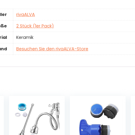
ler
‎rivaALVA
öße
‎2 Stück (1er Pack)
ial
‎Keramik
and
Besuchen Sie den rivaALVA-Store