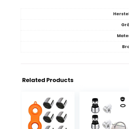
Herstel
Gr
Mater
Br
Related Products