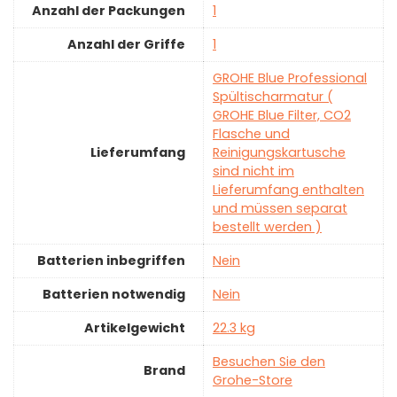
Anzahl der Packungen
‎1
Anzahl der Griffe
‎1
‎GROHE Blue Professional
Spültischarmatur (
GROHE Blue Filter, CO2
Flasche und
Lieferumfang
Reinigungskartusche
sind nicht im
Lieferumfang enthalten
und müssen separat
bestellt werden )
Batterien inbegriffen
‎Nein
Batterien notwendig
‎Nein
Artikelgewicht
‎22.3 kg
Besuchen Sie den
Brand
Grohe-Store