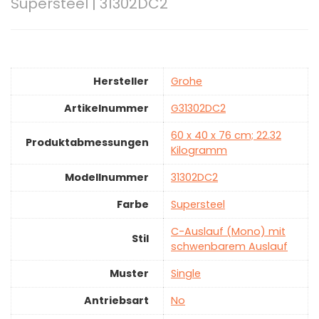
Supersteel | 31302DC2
Hersteller
‎Grohe
Artikelnummer
‎G31302DC2
‎60 x 40 x 76 cm; 22.32
Produktabmessungen
Kilogramm
Modellnummer
‎31302DC2
Farbe
‎Supersteel
‎C-Auslauf (Mono) mit
Stil
schwenbarem Auslauf
Muster
‎Single
Antriebsart
‎No