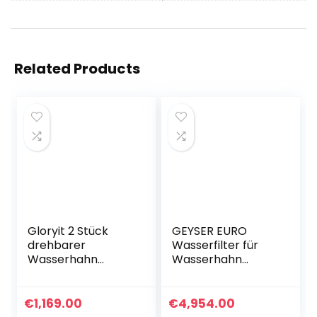
Related Products
Gloryit 2 Stück
GEYSER EURO
drehbarer
Wasserfilter für
Wasserhahn
Wasserhahn
Verlängerung
Küche Armatur, für
Wasserhahn
Leitungswasser mit
Verlangerung
Karutschen aus
€
1,169.00
€
4,954.00
Aufsatz 360°
einzigartigem