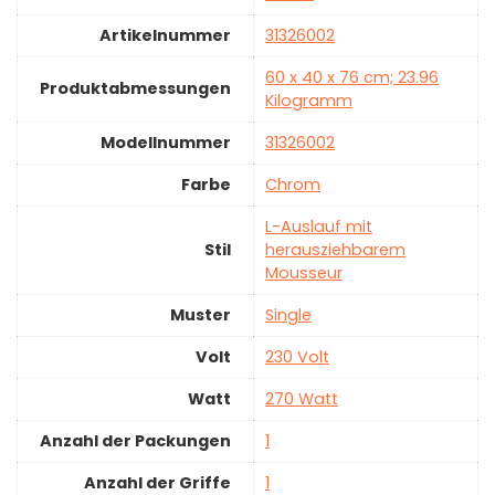
Artikelnummer
‎31326002
‎60 x 40 x 76 cm; 23.96
Produktabmessungen
Kilogramm
Modellnummer
‎31326002
Farbe
‎Chrom
‎L-Auslauf mit
Stil
herausziehbarem
Mousseur
Muster
‎Single
Volt
‎230 Volt
Watt
‎270 Watt
Anzahl der Packungen
‎1
Anzahl der Griffe
‎1