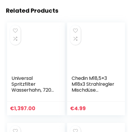
Related Products
Universal
Chedin M18,5×3
Spritzfilter
M18x3 Strahlregler
Wasserhahn, 720-
Mischdüse
Grad-drehbarer
Luftsprudler,4-
Schwenkkopf mit
teiliges Set
Langlebigem
Wasserhahn
€
1,397.00
€
4.99
Kupfer & ABS,
Bubbler,Eingebaut
Hibbent
es Auslauf des…
Doppelfunktionale
r Wasserhahn-