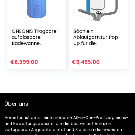
Sauna Steam Bath
GNEGNIS Tragbare
Bächlein
aufblasbare
Ablaufgarnitur Pop
Badewanne,
Up für die
faltender
Badewanne, Pop
Badewannen-
Up Funktion inkl.
Sauna-Dampf-
Siebeinsatz für
€
8,599.00
€
3,495.00
Badewannen-
einen sauberen
erwachsener Bad-
Wannenablauf,
Eimer PVC-
Komplettset inkl.
BADEKURORT groß
flexiblem Überlauf,
– 29,5 Zoll-Blau
Überlaufblende &
Siphon
Über uns
Hometourist.de ist eine moderne All-in-One-Preisvergleichs-
und Bewertungswebsite, die die besten auf Amazon
verfügbaren Angebote bietet und Sie durch die neuesten