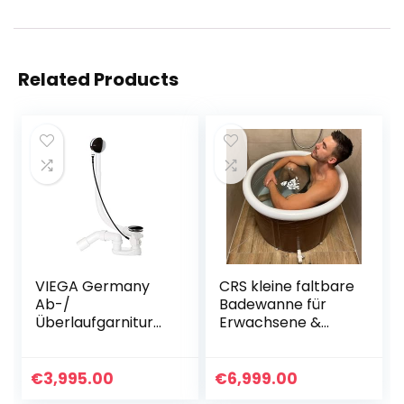
Related Products
VIEGA Germany
CRS kleine faltbare
Ab-/
Badewanne für
Überlaufgarnitur
Erwachsene &
für Badewannen Ø
Kinder | Passt in die
52 mm, Chrom,
Dusche und kleine
Komplettset
Badezimmer | ideal
€
3,995.00
€
6,999.00
auch für Eisbad