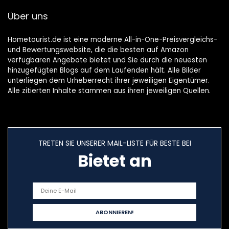
anne,
85x75x75cm(größ
Über uns
Rechteckbadewan
e : L)
ne 170 x 75, 200 l,
Weiß
Hometourist.de ist eine moderne All-in-One-Preisvergleichs-
und Bewertungswebsite, die die besten auf Amazon
verfügbaren Angebote bietet und Sie durch die neuesten
hinzugefügten Blogs auf dem Laufenden hält. Alle Bilder
unterliegen dem Urheberrecht ihrer jeweiligen Eigentümer.
Alle zitierten Inhalte stammen aus ihren jeweiligen Quellen.
TRETEN SIE UNSERER MAIL-LISTE FÜR BESTE BEI
Bietet an