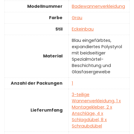
Modellnummer
‎Badewannenverkleidung
Farbe
‎Grau
Stil
‎Eckeinbau
‎Blau eingefärbtes,
expandiertes Polystyrol
mit beidseitiger
Material
Spezialmörtel-
Beschichtung und
Glasfasergewebe
Anzahl der Packungen
‎1
‎3-teilige
Wannenverkleidung, 1 x
Montagekleber, 2 x
Lieferumfang
Anschläge, 4 x
Schlagdübel, 8 x
Schraubdübel