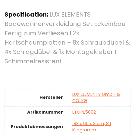
Specification:
LUX ELEMENTS
Badewannenverkleidung Set Eckeinbau
Fertig zum Verfliesen I 2x
Hartschaumplatten + 8x Schraubdübel &
4x Schlagdübel & 1x Montagekleber I
Schimmelresistent
‎LUX ELEMENTS GmbH &
Hersteller
CO. KG
Artikelnummer
‎LTOPE5002
‎183 x 60 x 3 cm; 8.1
Produktabmessungen
Kilogramm