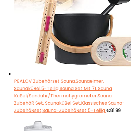
PEALOV Zubehörset Sauna,Saunaeimer,
SaunaküBel,5-Teilig Sauna Set Mit 7L Sauna
KüBel/Sanduhr/Thermohygrometer,Sauna
ZubehöR Set, SaunaküBel Set,Klassisches Sauna-
ZubehöRset,Sauna-ZubehöRset 5-Teilig
€
81.99