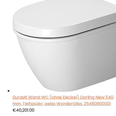
Duravit Wand WC (ohne Deckel) Darling New 540
mm, Tiefspüler, weiss WonderGliss, 25450900001
€
40,201.00