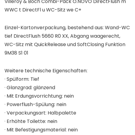
Villeroy & Boch Combi-Pack O.NOVO DirectFlush m
WWC t DirectFl u WC-Sitz we C+
Einzel-Kartonverpackung, bestehend aus: Wand-WC
tief DirectFlush 5660 R0 XX, Abgang waagerecht,
WC-Sitz mit QuickRelease und SoftClosing Funktion
9M38 S1 01
Weitere technische Eigenschaften:
· Spülform: Tief
· Glanzgrad: glänzend
· Mit Erdungsvorrichtung: nein
· Powerflush-Spülung: nein
· Verpackungsart: Halbpalette
· Erhöhte Toilette: nein
· Mit Befestigungsmaterial: nein