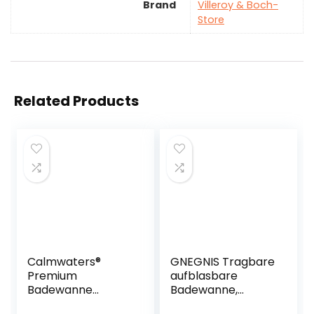
Brand
Villeroy & Boch-
Store
Related Products
Calmwaters®
GNEGNIS Tragbare
Premium
aufblasbare
Badewanne
Badewanne,
Komplettset
faltender